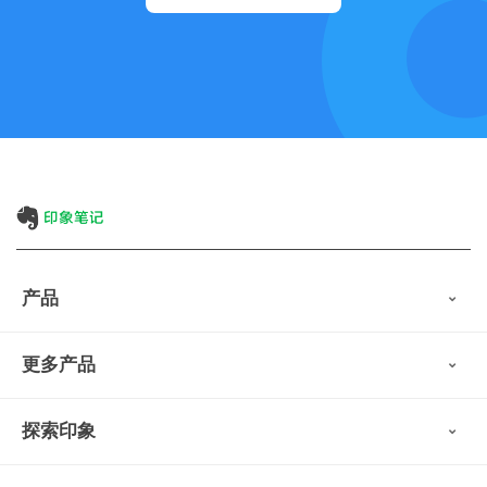
产品
印象笔记
更多产品
会员权益
免费下载
Verse
®
印象笔记·剪藏
探索印象
印象图记
轻记
最新动态
墨笔