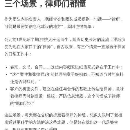
三个场景，律师们都懂
作为团队内的负责人，我经常会和团队成员提到一句话——“律所，
可能是最需要信息化建设的地方”，原因也很简单：
公元前1世纪后半期,辩护人应运而生，随着历史长河的流淌，逐渐演
变为现在大家口中的“律师”，自古以来，有三个情景一直藏匿于律师
的日常工作中：
卷宗、文书、合同……这些内容频繁以纸质形式存在于工作中；
“这个案件和张律师2年前处理的案子好相似，不知道当时的资料
还是否能找到。”
客户的机密文件，建立在信任与合作的基础上传达给律师，意味
着律师需时刻绷紧一根弦，严防信息泄露，这个习惯成了律师
的“肌肉记忆”
这些场景，每天都在交织的折磨着律师的神经，想象力限制了老祖
宗通过更科学的方法解决这些难题，但是好在我们这一代足够幸
运，把命运把握在了自己手中。