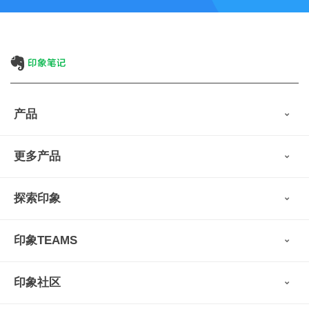
产品
印象笔记
更多产品
会员权益
免费下载
Verse
®
印象笔记·剪藏
探索印象
印象图记
轻记
最新动态
墨笔
印象TEAMS
用户故事
扫描宝
使用技巧
印象时间
功能亮点
视频教程
收藏家
印象社区
申请试用
帮助支持
印象录音机
识堂