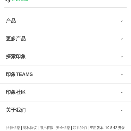
产品
印象笔记
更多产品
会员权益
免费下载
Verse
®
印象笔记·剪藏
探索印象
印象图记
轻记
最新动态
墨笔
印象TEAMS
用户故事
扫描宝
使用技巧
印象时间
功能亮点
视频教程
收藏家
印象社区
申请试用
帮助支持
印象录音机
识堂
认证咨询顾问
小程序
智能硬件
关于我们
印象大使
开发者
公司愿景
法律信息
|
隐私协议
|
用户权限
|
安全信息
|
联系我们
| 应用版本: 10.8.42 开发
印象生态