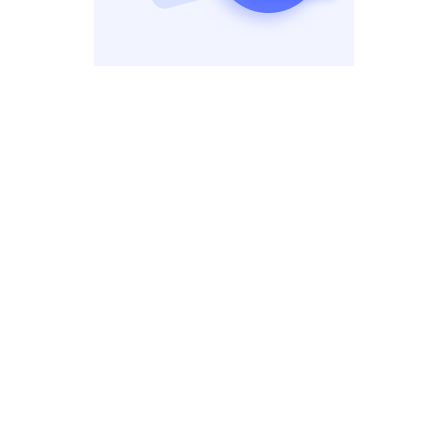
智能摘要，一键提升信息管理效率
使用「智能摘要」功能，为你「剪藏」下来的海量笔记内容一键
生成摘要，也可以为你的现有笔记一键生成「智能摘要」。
产品动态