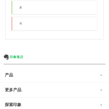
是
否
产品
印象笔记
更多产品
会员权益
免费下载
Verse
®
印象笔记·剪藏
探索印象
印象图记