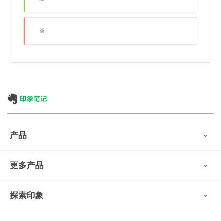
否
产品
印象笔记
更多产品
会员权益
免费下载
Verse
®
印象笔记·剪藏
探索印象
印象图记
轻记
最新动态
墨笔