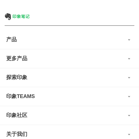
产品
印象笔记
更多产品
会员权益
免费下载
Verse
®
印象笔记·剪藏
探索印象
印象图记
轻记
最新动态
墨笔
印象TEAMS
用户故事
扫描宝
使用技巧
印象时间
功能亮点
视频教程
收藏家
印象社区
申请试用
帮助支持
印象录音机
识堂
认证咨询顾问
小程序
智能硬件
关于我们
印象大使