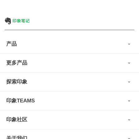
产品
印象笔记
更多产品
会员权益
免费下载
Verse
®
印象笔记·剪藏
探索印象
印象图记
轻记
最新动态
墨笔
印象TEAMS
用户故事
扫描宝
使用技巧
印象时间
功能亮点
视频教程
收藏家
印象社区
申请试用
帮助支持
印象录音机
识堂
认证咨询顾问
小程序
智能硬件
关于我们