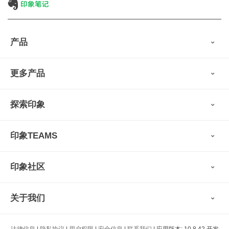
产品
印象笔记
更多产品
会员权益
免费下载
Verse
®
印象笔记·剪藏
探索印象
印象图记
轻记
最新动态
墨笔
印象TEAMS
用户故事
扫描宝
使用技巧
印象时间
功能亮点
视频教程
收藏家
印象社区
申请试用
帮助支持
印象录音机
识堂
认证咨询顾问
小程序
智能硬件
关于我们
印象大使
开发者
公司愿景
法律信息
|
隐私协议
|
用户权限
|
安全信息
|
联系我们
| 应用版本: 10.8.42 开发