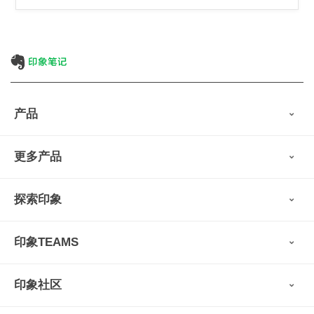
产品
印象笔记
更多产品
会员权益
免费下载
Verse
®
印象笔记·剪藏
探索印象
印象图记
轻记
最新动态
墨笔
印象TEAMS
用户故事
扫描宝
使用技巧
印象时间
功能亮点
视频教程
收藏家
印象社区
申请试用
帮助支持
印象录音机
识堂