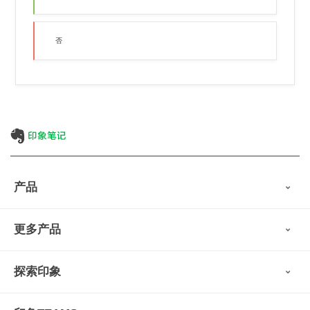
否
产品
印象笔记
更多产品
会员权益
免费下载
Verse
®
印象笔记·剪藏
探索印象
印象图记
轻记
最新动态
墨笔