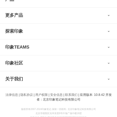
印象笔记
更多产品
会员权益
免费下载
Verse
®
印象笔记·剪藏
探索印象
印象图记
轻记
最新动态
墨笔
印象TEAMS
用户故事
扫描宝
使用技巧
印象时间
功能亮点
视频教程
收藏家
印象社区
申请试用
帮助支持
印象录音机
识堂
认证咨询顾问
小程序
智能硬件
关于我们
印象大使
开发者
公司愿景
法律信息
|
隐私协议
|
用户权限
|
安全信息
|
联系我们
| 应用版本: 10.8.42 开发
印象生态
者：北京印象笔记科技有限公司
新闻动态
加入我们
版权所有2007-2024印象笔记.保留一切权利. 北京印象笔记科技有限公司
北京市朝阳区光华东里8号中海广场中楼18层
联系我们