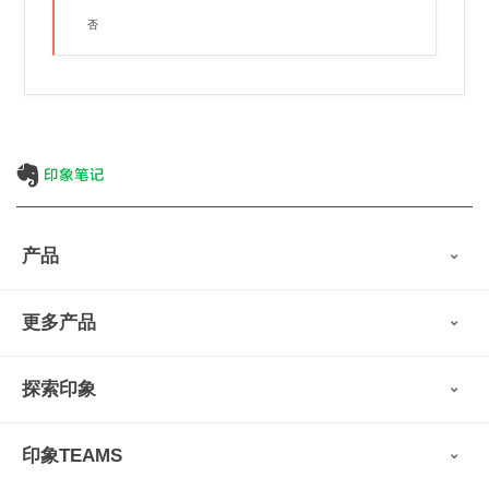
否
产品
印象笔记
更多产品
会员权益
免费下载
Verse
®
印象笔记·剪藏
探索印象
印象图记
轻记
最新动态
墨笔
印象TEAMS
用户故事
扫描宝
使用技巧