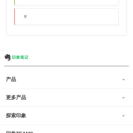
否
产品
印象笔记
更多产品
会员权益
免费下载
Verse
®
印象笔记·剪藏
探索印象
印象图记
轻记
最新动态
墨笔