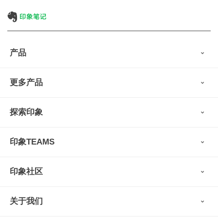
产品
印象笔记
更多产品
会员权益
免费下载
Verse
®
印象笔记·剪藏
探索印象
印象图记
轻记
最新动态
墨笔
印象TEAMS
用户故事
扫描宝
使用技巧
印象时间
功能亮点
视频教程
收藏家
印象社区
申请试用
帮助支持
印象录音机
识堂
认证咨询顾问
小程序
智能硬件
关于我们
印象大使
开发者