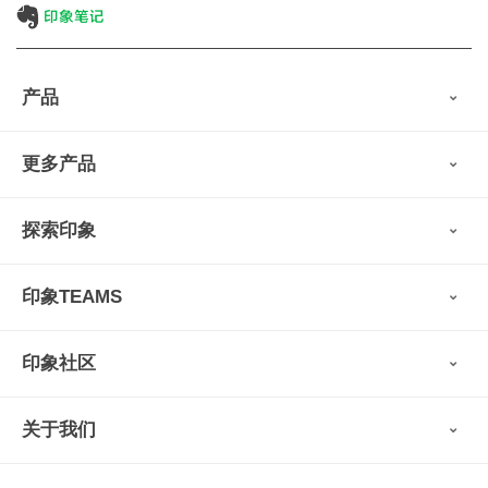
产品
印象笔记
更多产品
会员权益
免费下载
Verse
®
印象笔记·剪藏
探索印象
印象图记
轻记
最新动态
墨笔
印象TEAMS
用户故事
扫描宝
使用技巧
印象时间
功能亮点
视频教程
收藏家
印象社区
申请试用
帮助支持
印象录音机
识堂
认证咨询顾问
小程序
智能硬件
关于我们
印象大使
开发者
公司愿景