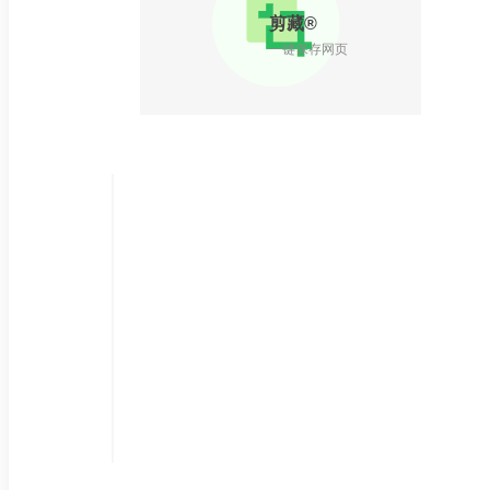
剪藏®
一键保存网页