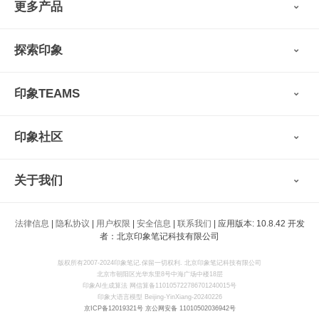
更多产品
会员权益
免费下载
Verse
®
印象笔记·剪藏
探索印象
印象图记
轻记
最新动态
墨笔
印象TEAMS
用户故事
扫描宝
使用技巧
印象时间
功能亮点
视频教程
收藏家
印象社区
申请试用
帮助支持
印象录音机
识堂
认证咨询顾问
小程序
智能硬件
关于我们
印象大使
开发者
公司愿景
法律信息
|
隐私协议
|
用户权限
|
安全信息
|
联系我们
| 应用版本: 10.8.42 开发
印象生态
者：北京印象笔记科技有限公司
新闻动态
加入我们
版权所有2007-2024印象笔记.保留一切权利. 北京印象笔记科技有限公司
北京市朝阳区光华东里8号中海广场中楼18层
联系我们
印象AI生成算法 网信算备110105722786701240015号
印象大语言模型 Beijing-YinXiang-20240226
京ICP备12019321号
京公网安备 11010502036942号