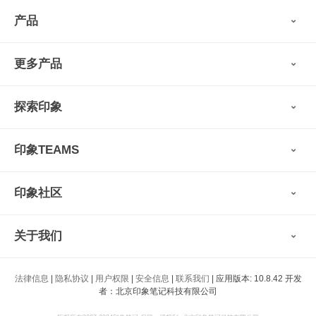
产品
印象笔记
更多产品
会员权益
免费下载
Verse
®
印象笔记·剪藏
探索印象
印象图记
轻记
最新动态
墨笔
印象TEAMS
用户故事
扫描宝
使用技巧
印象时间
功能亮点
视频教程
收藏家
印象社区
申请试用
帮助支持
印象录音机
识堂
认证咨询顾问
小程序
智能硬件
关于我们
印象大使
开发者
公司愿景
法律信息
|
隐私协议
|
用户权限
|
安全信息
|
联系我们
| 应用版本: 10.8.42 开发
印象生态
者：北京印象笔记科技有限公司
新闻动态
加入我们