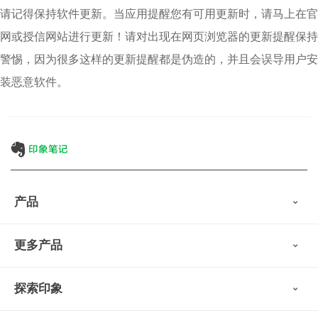
请记得保持软件更新。当应用提醒您有可用更新时，请马上在官
网或授信网站进行更新！请对出现在网页浏览器的更新提醒保持
警惕，因为很多这样的更新提醒都是伪造的，并且会误导用户安
装恶意软件。
产品
印象笔记
更多产品
会员权益
免费下载
Verse
®
印象笔记·剪藏
探索印象
印象图记
轻记